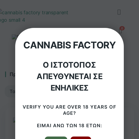
CANNABIS FACTORY
Ο ΙΣΤΌΤΟΠΟΣ
Προβάλλονται όλα - 4 αποτελέσματα
ΑΠΕΥΘΎΝΕΤΑΙ ΣΕ
ΕΝΉΛΙΚΕΣ
VERIFY YOU ARE OVER 18 YEARS OF
AGE?
ΕΊΜΑΙ ΆΝΩ ΤΩΝ 18 ΕΤΏΝ: