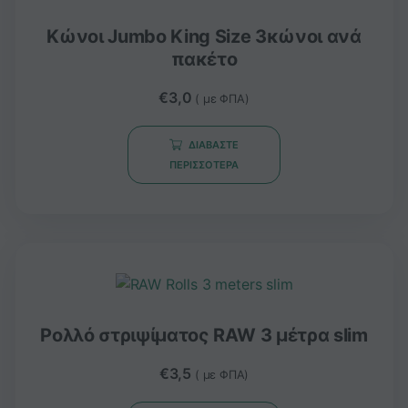
Κώνοι Jumbo King Size 3κώνοι ανά
πακέτο
€
3,0
( με ΦΠΑ)
ΔΙΑΒΆΣΤΕ
ΠΕΡΙΣΣΌΤΕΡΑ
Ρολλό στριψίματος RAW 3 μέτρα slim
€
3,5
( με ΦΠΑ)