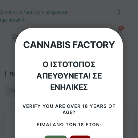
CANNABIS FACTORY
Ο ΙΣΤΌΤΟΠΟΣ
Προβάλλονται όλα - 8 αποτελέσματα
ΑΠΕΥΘΎΝΕΤΑΙ ΣΕ
ΕΝΉΛΙΚΕΣ
VERIFY YOU ARE OVER 18 YEARS OF
AGE?
ΕΊΜΑΙ ΆΝΩ ΤΩΝ 18 ΕΤΏΝ:
Φιλτρα Ενεργού Άνθρακα ActiTube