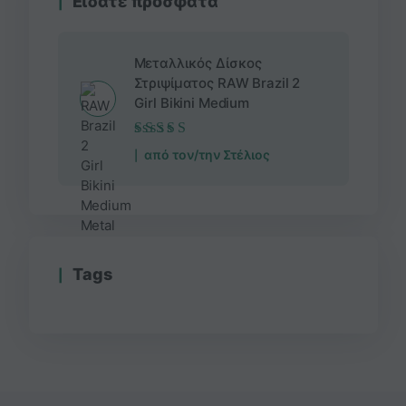
Είδατε πρόσφατα
Μεταλλικός Δίσκος
Στριψίματος RAW Brazil 2
Girl Bikini Medium
Βαθμολογήθηκε
από τον/την Στέλιος
με
5
από 5
Τags