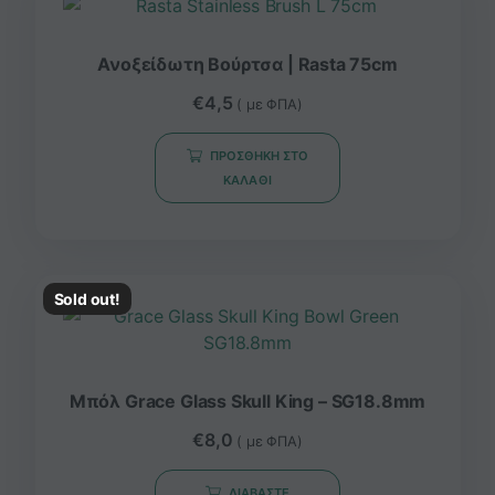
Ανοξείδωτη Βούρτσα | Rasta 75cm
€
4,5
( με ΦΠΑ)
ΠΡΟΣΘΉΚΗ ΣΤΟ
ΚΑΛΆΘΙ
Sold out!
Μπόλ Grace Glass Skull King – SG18.8mm
€
8,0
( με ΦΠΑ)
ΔΙΑΒΆΣΤΕ