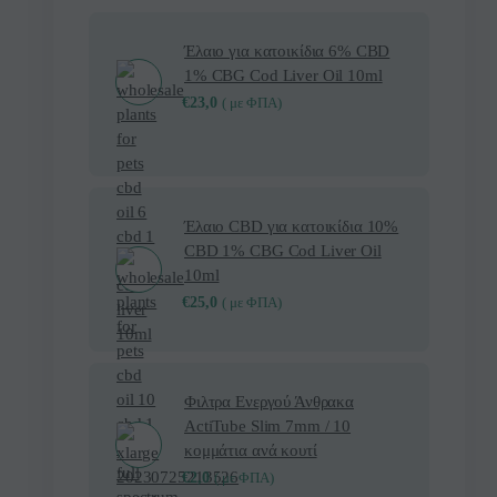
Έλαιο για κατοικίδια 6% CBD
1% CBG Cod Liver Oil 10ml
€
23,0
( με ΦΠΑ)
Έλαιο CBD για κατοικίδια 10%
CBD 1% CBG Cod Liver Oil
10ml
€
25,0
( με ΦΠΑ)
Φιλτρα Ενεργού Άνθρακα
ActiTube Slim 7mm / 10
κομμάτια ανά κουτί
€
2,0
( με ΦΠΑ)