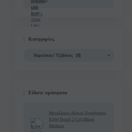
Κατηγορίες
Είδατε πρόσφατα
Μεταλλικός Δίσκος Στριψίματος
RAW Brazil 2 Girl Bikini
Medium