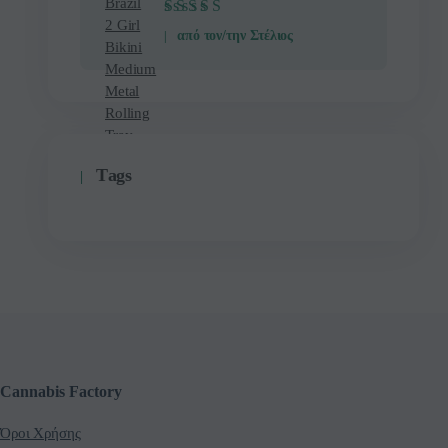
Βαθμολογήθηκε
από τον/την Στέλιος
με
5
από 5
Τags
Cannabis Factory
Όροι Χρήσης