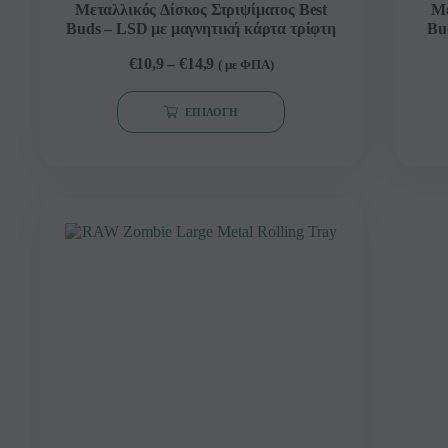
Μεταλλικός Δίσκος Στριψίματος Best
Με
Buds – LSD με μαγνητική κάρτα τρίφτη
Bu
€
10,9
–
€
14,9
( με ΦΠΑ)
ΕΠΙΛΟΓΉ