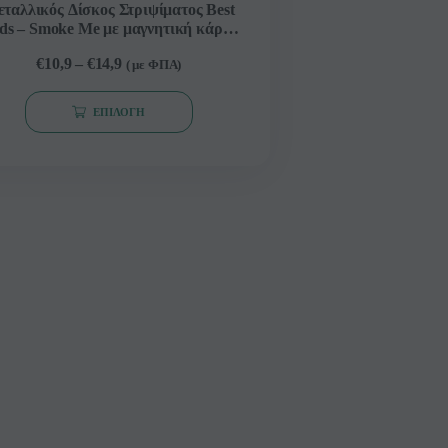
ταλλικός Δίσκος Στριψίματος Best
ds – Smoke Me με μαγνητική κάρτα
τρίφτη
€
10,9
–
€
14,9
( με ΦΠΑ)
ΕΠΙΛΟΓΉ