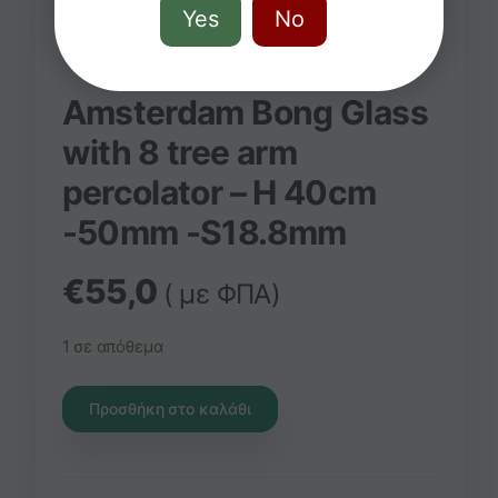
Yes
No
Amsterdam Bong Glass
with 8 tree arm
percolator – H 40cm
-50mm -S18.8mm
€
55,0
( με ΦΠΑ)
1 σε απόθεμα
Προσθήκη στο καλάθι