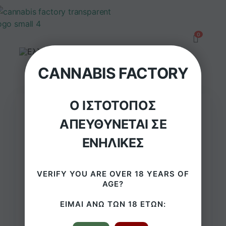
CANNABIS FACTORY
Ο ΙΣΤΌΤΟΠΟΣ
ΑΠΕΥΘΎΝΕΤΑΙ ΣΕ
ΕΝΉΛΙΚΕΣ
Μεταλλικός Δίσκος
Στριψίματος Best Buds
VERIFY YOU ARE OVER 18 YEARS OF
AGE?
– Purple Haze Large με
ΕΊΜΑΙ ΆΝΩ ΤΩΝ 18 ΕΤΏΝ:
μαγνητική κάρτα