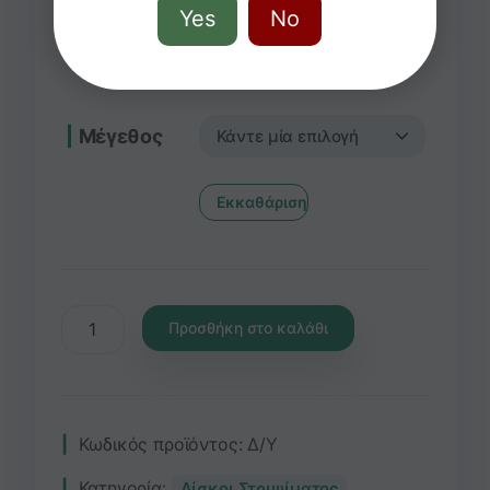
τρίφτη
Yes
No
€
10,9
–
€
14,9
( με ΦΠΑ)
Μέγεθος
Εκκαθάριση
Προσθήκη στο καλάθι
Κωδικός προϊόντος:
Δ/Υ
Κατηγορία:
Δίσκοι Στριψίματος