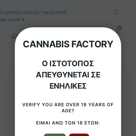
CANNABIS FACTORY
Ο ΙΣΤΌΤΟΠΟΣ
ΑΠΕΥΘΎΝΕΤΑΙ ΣΕ
ΕΝΉΛΙΚΕΣ
Γυάλινο Bong
VERIFY YOU ARE OVER 18 YEARS OF
Cannadevil – 30cm
AGE?
€
24,9
( με ΦΠΑ)
ΕΊΜΑΙ ΆΝΩ ΤΩΝ 18 ΕΤΏΝ: