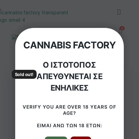
CANNABIS FACTORY
Ο ΙΣΤΌΤΟΠΟΣ
ΑΠΕΥΘΎΝΕΤΑΙ ΣΕ
Sold out!
ΕΝΉΛΙΚΕΣ
Φουσκωτό μικρό
VERIFY YOU ARE OVER 18 YEARS OF
τσιγάρο RAW 60cm
AGE?
€
14,0
( με ΦΠΑ)
ΕΊΜΑΙ ΆΝΩ ΤΩΝ 18 ΕΤΏΝ: