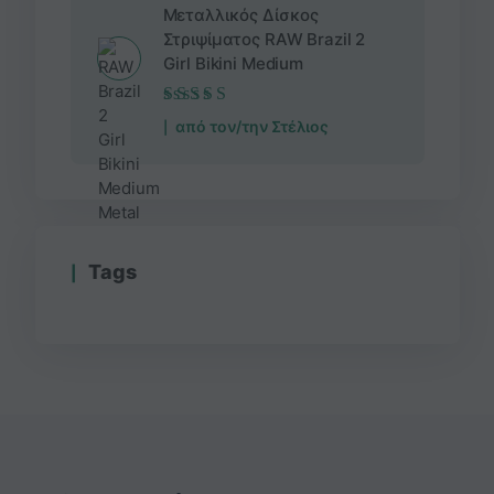
Μεταλλικός Δίσκος
Στριψίματος RAW Brazil 2
Girl Bikini Medium
Βαθμολογήθηκε
από τον/την Στέλιος
με
5
από 5
Τags