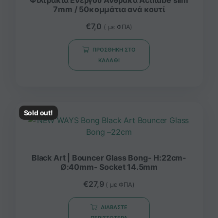
Φιλτράκια Ενεργού Άνθρακα Actitube slim
7mm / 50κομμάτια ανά κουτί
€
7,0
( με ΦΠΑ)
ΠΡΟΣΘΉΚΗ ΣΤΟ
ΚΑΛΆΘΙ
Sold out!
Black Art | Bouncer Glass Bong- H:22cm-
Ø:40mm- Socket 14.5mm
€
27,9
( με ΦΠΑ)
ΔΙΑΒΆΣΤΕ