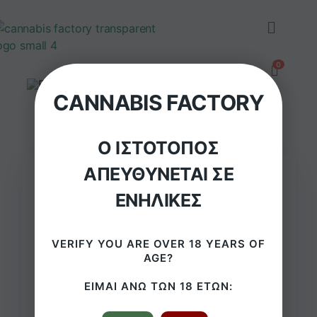
CANNABIS FACTORY
Ο ΙΣΤΌΤΟΠΟΣ
ΑΠΕΥΘΎΝΕΤΑΙ ΣΕ
ΕΝΉΛΙΚΕΣ
Glass Bong Leaf Bong
VERIFY YOU ARE OVER 18 YEARS OF
AGE?
Small Saxo – 16cm
ΕΊΜΑΙ ΆΝΩ ΤΩΝ 18 ΕΤΏΝ:
€
14,9
( με ΦΠΑ)