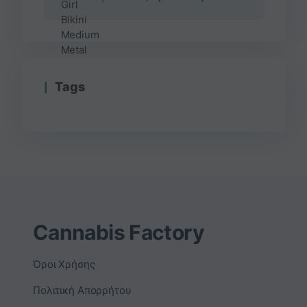
με
5
από 5
Τags
Cannabis Factory
Όροι Χρήσης
Πολιτική Απορρήτου